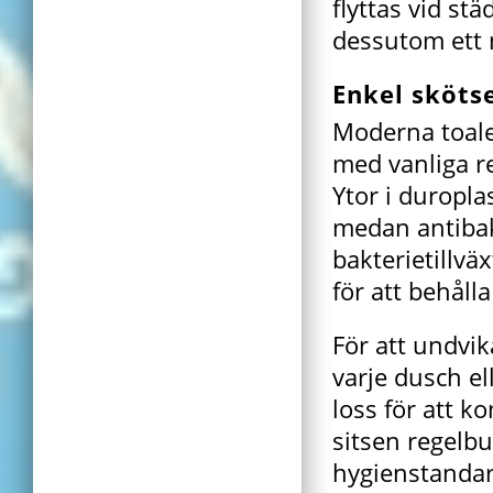
flyttas vid st
dessutom ett m
Enkel skötse
Moderna toalet
med vanliga r
Ytor i duropla
medan antibak
bakterietillv
för att behåll
För att undvik
varje dusch e
loss för att 
sitsen regelbu
hygienstandar