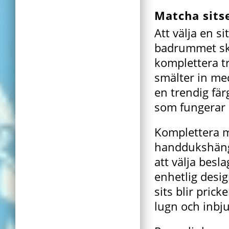
Matcha sits
Att välja en s
badrummet ska
komplettera tr
smälter in med
en trendig fär
som fungerar 
Komplettera m
handdukshänga
att välja besl
enhetlig desi
sits blir pric
lugn och inbj