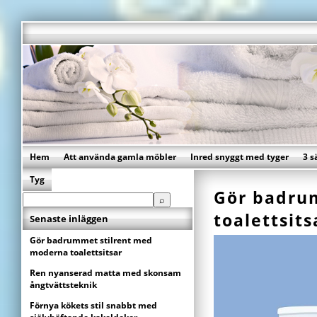
Hem
Att använda gamla möbler
Inred snyggt med tyger
3 s
Tyg
Gör badru
toalettsits
Senaste inläggen
Gör badrummet stilrent med
moderna toalettsitsar
Ren nyanserad matta med skonsam
ångtvättsteknik
Förnya kökets stil snabbt med