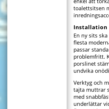
enkel att tork
toalettsitsen 
inredningsacc
Installatio
En ny sits ska
flesta modern
passar standar
problemfritt. 
porslinet stäm
undvika onödi
Verktyg och m
tajta muttrar 
med snabbfäst
underlättar vi