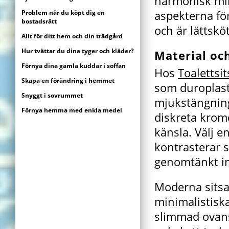
harmonisk mil
aspekterna fö
Problem när du köpt dig en
bostadsrätt
och är lättsköt
Allt för ditt hem och din trädgård
Hur tvättar du dina tyger och kläder?
Material oc
Förnya dina gamla kuddar i soffan
Hos
Toalettsi
Skapa en förändring i hemmet
som duroplast
Snyggt i sovrummet
mjukstängnin
Förnya hemma med enkla medel
diskreta kromd
känsla. Välj e
kontrasterar 
genomtänkt in
Moderna sits
minimalistiska
slimmad ovans