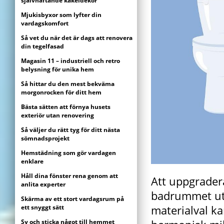
självhäftande kakeldekor
Mjukisbyxor som lyfter din
vardagskomfort
Så vet du när det är dags att renovera
din tegelfasad
Magasin 11 – industriell och retro
belysning för unika hem
Så hittar du den mest bekväma
morgonrocken för ditt hem
Bästa sätten att förnya husets
exteriör utan renovering
Så väljer du rätt tyg för ditt nästa
sömnadsprojekt
Hemstädning som gör vardagen
enklare
Håll dina fönster rena genom att
Att uppgradera
anlita experter
badrummet uta
Skärma av ett stort vardagsrum på
materialval k
ett snyggt sätt
Sy och sticka något till hemmet