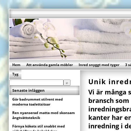
Hem
Att använda gamla möbler
Inred snyggt med tyger
3 s
Tyg
Unik inred
Senaste inläggen
Vi är många 
bransch som v
Gör badrummet stilrent med
moderna toalettsitsar
inredningsbra
Ren nyanserad matta med skonsam
kanter har en
ångtvättsteknik
inredning i d
Förnya kökets stil snabbt med