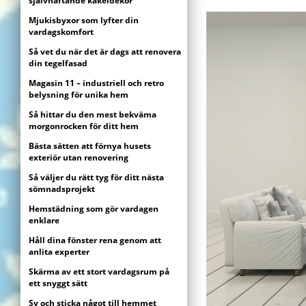
självhäftande kakeldekor
Mjukisbyxor som lyfter din
vardagskomfort
Så vet du när det är dags att renovera
din tegelfasad
Magasin 11 – industriell och retro
belysning för unika hem
Så hittar du den mest bekväma
morgonrocken för ditt hem
Bästa sätten att förnya husets
exteriör utan renovering
Så väljer du rätt tyg för ditt nästa
sömnadsprojekt
Hemstädning som gör vardagen
enklare
Håll dina fönster rena genom att
anlita experter
Skärma av ett stort vardagsrum på
ett snyggt sätt
Sy och sticka något till hemmet