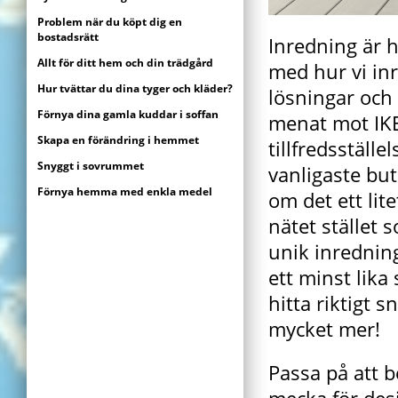
Problem när du köpt dig en
bostadsrätt
Inredning är h
Allt för ditt hem och din trädgård
med hur vi inr
Hur tvättar du dina tyger och kläder?
lösningar och 
Förnya dina gamla kuddar i soffan
menat mot IKE
Skapa en förändring i hemmet
tillfredsställe
Snyggt i sovrummet
vanligaste bu
Förnya hemma med enkla medel
om det ett lit
nätet stället 
unik inrednin
ett minst lik
hitta riktigt 
mycket mer!
Passa på att 