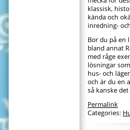
mecka för desi
klassisk, hist
kända och okä
inredning- och
Bor du på en li
bland annat R
med råge exem
lösningar som 
hus- och lägen
och är du en 
så kanske det 
Permalink
Categories:
H